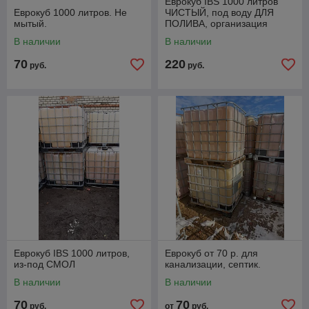
Еврокуб IBS 1000 литров
Еврокуб 1000 литров. Не
ЧИСТЫЙ, под воду ДЛЯ
мытый.
ПОЛИВА, организация
ДУША и других технических
В наличии
В наличии
нужд.
70
220
руб.
руб.
Еврокуб IBS 1000 литров,
Еврокуб от 70 р. для
из-под СМОЛ
канализации, септик.
В наличии
В наличии
70
70
руб.
от
руб.