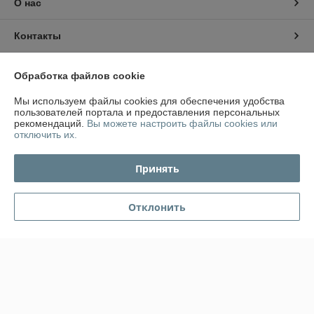
О нас
Контакты
Доставка и оплата
Обработка файлов cookie
Мы используем файлы cookies для обеспечения удобства
График работы
пользователей портала и предоставления персональных
рекомендаций.
Вы можете настроить файлы cookies или
Полная версия сайта
отключить их.
Принять
Политика обработки cookies
Сайт создан на платформе Deal.by
Отклонить
Информация для покупателя
Юридическое лицо:
ООО "СтартКомплектГрупп"
223050 РБ Минский р-н. Колодищи ул. Пушкина 87А
Регистрационный номер ЕГР: 692223299