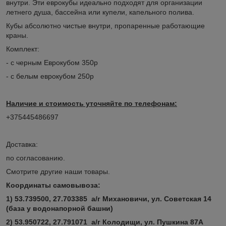
внутри. Эти еврокубы идеально подходят для организации
летнего душа, бассейна или купели, капельного полива.
Кубы абсолютно чистые внутри, пропаренные работающие
краны.
Комплект:
- с черным Еврокубом 350р
- с белым еврокубом 250р
Наличие и стоимость уточняйте по телефонам:
+375445486697
Доставка:
по согласованию.
Смотрите другие наши товары.
Координаты самовывоза:
1) 53.739500, 27.703385 а/г Михановичи, ул. Советская 14
(база у водонапорной башни)
2) 53.950722, 27.791071
а/г Колодищи, ул. Пушкина 87А