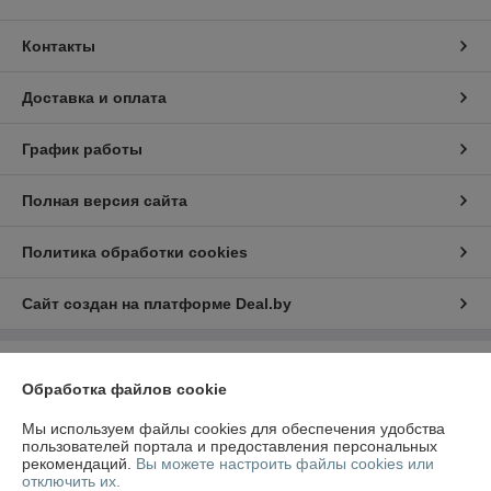
Контакты
Доставка и оплата
График работы
Полная версия сайта
Политика обработки cookies
Сайт создан на платформе Deal.by
Информация для покупателя
Обработка файлов cookie
Юридическое лицо:
ООО "СтартКомплектГрупп"
223050 РБ Минский р-н. Колодищи ул. Пушкина 87А
Мы используем файлы cookies для обеспечения удобства
пользователей портала и предоставления персональных
Регистрационный номер ЕГР: 692223299
рекомендаций.
Вы можете настроить файлы cookies или
отключить их.