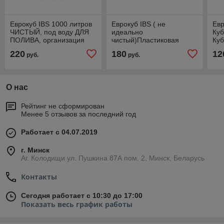
Еврокуб IBS 1000 литров
Еврокуб IBS ( не
Евр
ЧИСТЫЙ, под воду ДЛЯ
идеально
Куб
ПОЛИВА, организация
чистый)Пластиковая
Куб
ДУША и других
ёмкость 1000 литров.
Евр
220
180
12
руб.
руб.
технических нужд.
О нас
Рейтинг не сформирован
Менее 5 отзывов за последний год
Работает с 04.07.2019
г. Минск
Аг. Колодищи ул. Пушкина 87А пом. 2, Минск, Беларусь
Контакты
Сегодня работает с 10:30 до 17:00
Показать весь график работы